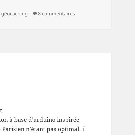
sur Chatbot dont vous ête
,
géocaching
8 commentaires
t.
ion à base d’arduino inspirée
arisien n’étant pas optimal, il