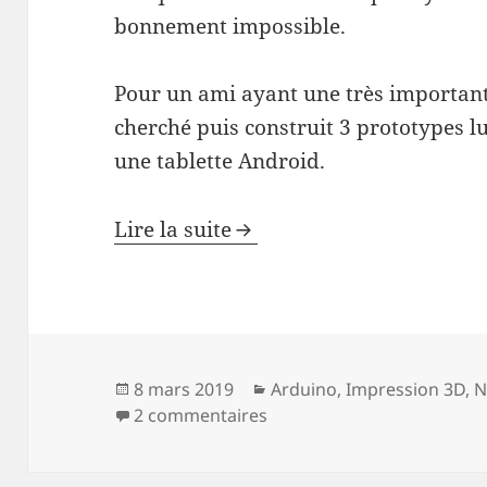
bonnement impossible.
Pour un ami ayant une très importante
cherché puis construit 3 prototypes l
une tablette Android.
Lire la suite
Publié
Catégories
8 mars 2019
Arduino
,
Impression 3D
,
N
le
sur Comment utiliser une t
2 commentaires