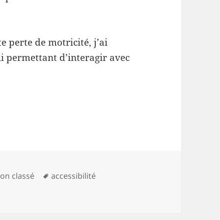
 perte de motricité, j’ai
ui permettant d’interagir avec
Mots-
on classé
accessibilité
ablette tactile quand on ne peut pas la toucher ?
clés