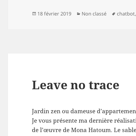
Publié
Catégories
Mots-
18 février 2019
Non classé
chatbot
le
clés
Leave no trace
Jardin zen ou dameuse d’appartemen
Je vous présente ma dernière réalisat
de l’œuvre de Mona Hatoum. Le sable P