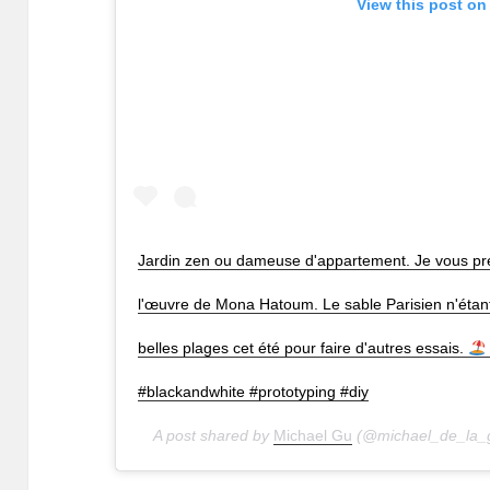
View this post on
Jardin zen ou dameuse d'appartement. Je vous pré
l'œuvre de Mona Hatoum. Le sable Parisien n'étant p
belles plages cet été pour faire d'autres essais.
#blackandwhite #prototyping #diy
A post shared by
Michael Gu
(@michael_de_la_