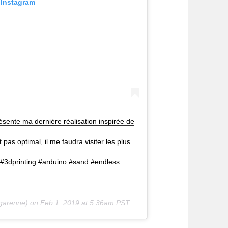
 Instagram
sente ma dernière réalisation inspirée de
as optimal, il me faudra visiter les plus
#3dprinting #arduino #sand #endless
garenne) on
Feb 1, 2019 at 5:36am PST