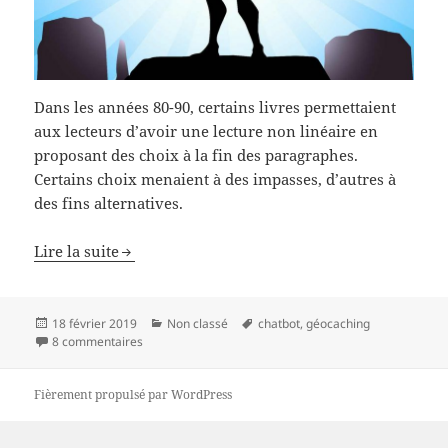
Dans les années 80-90, certains livres permettaient
aux lecteurs d’avoir une lecture non linéaire en
proposant des choix à la fin des paragraphes.
Certains choix menaient à des impasses, d’autres à
des fins alternatives.
Lire la suite
Publié
Catégories
Mots-
18 février 2019
Non classé
chatbot
,
géocaching
le
sur Chatbot dont vous êtes le héro
clés
8 commentaires
Fièrement propulsé par WordPress