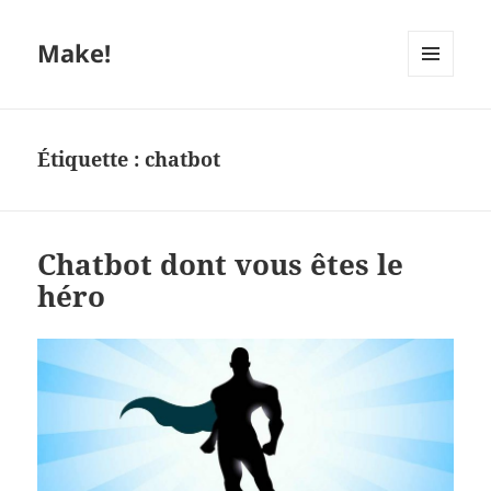
Make!
MENU
ET
WIDGETS
Étiquette :
chatbot
Chatbot dont vous êtes le
héro