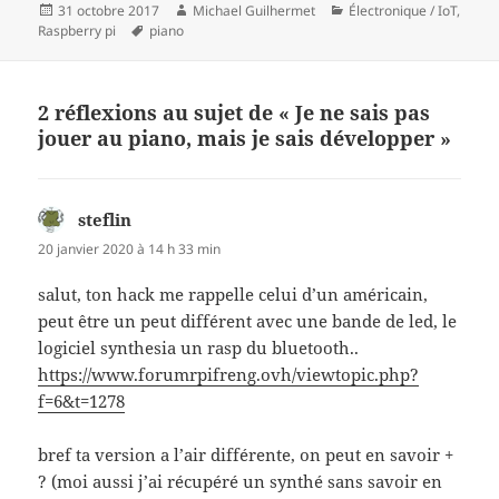
Publié
Auteur
Catégories
31 octobre 2017
Michael Guilhermet
Électronique / IoT
,
le
Mots-
Raspberry pi
piano
clés
2 réflexions au sujet de « Je ne sais pas
jouer au piano, mais je sais développer »
steflin
dit :
20 janvier 2020 à 14 h 33 min
salut, ton hack me rappelle celui d’un américain,
peut être un peut différent avec une bande de led, le
logiciel synthesia un rasp du bluetooth..
https://www.forumrpifreng.ovh/viewtopic.php?
f=6&t=1278
bref ta version a l’air différente, on peut en savoir +
? (moi aussi j’ai récupéré un synthé sans savoir en