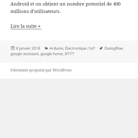
Android et on obtient un nombre potentiel de 400
millions d’utilisateurs.
Lire la suite
Publié
Catégories
Mots-
8 janvier 2018
Arduino
,
Électronique / IoT
Dialogflow
,
le
clés
google assistant
,
google home
,
IFTTT
Fièrement propulsé par WordPress