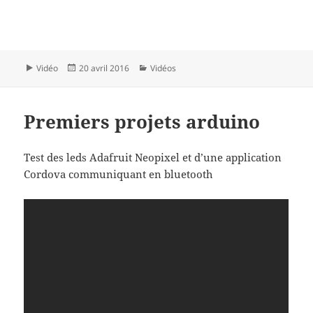
Format
Publié
Catégories
Vidéo
20 avril 2016
Vidéos
le
Premiers projets arduino
Test des leds Adafruit Neopixel et d’une application
Cordova communiquant en bluetooth