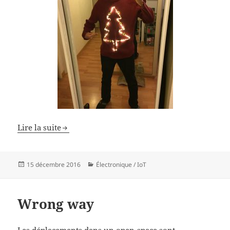
Lire la suite
Publié
Catégories
15 décembre 2016
Électronique / IoT
le
Wrong way
Les déplacements dans un open-space sont