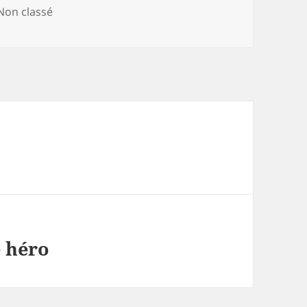
Catégories
Non classé
e héro