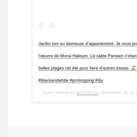
Jardin zen ou dameuse d'appartement. Je vous pré
l'œuvre de Mona Hatoum. Le sable Parisien n'étant p
belles plages cet été pour faire d'autres essais.
#blackandwhite #prototyping #diy
A post shared by
Michael Gu
(@michael_de_la_