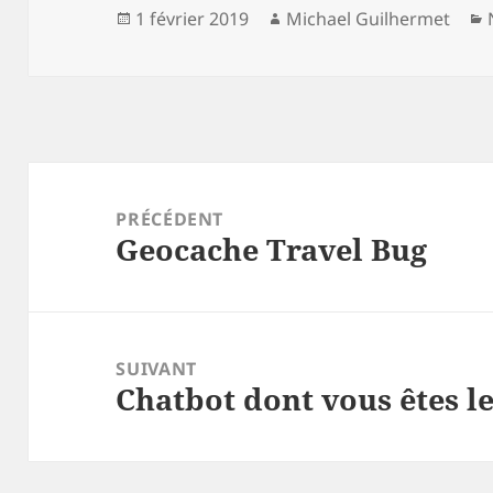
Publié
Auteur
1 février 2019
Michael Guilhermet
le
Navigation
de
PRÉCÉDENT
Geocache Travel Bug
l’article
Article
précédent :
SUIVANT
Chatbot dont vous êtes l
Article
suivant :