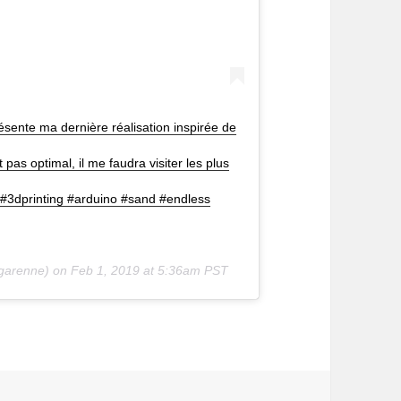
sente ma dernière réalisation inspirée de
as optimal, il me faudra visiter les plus
#3dprinting #arduino #sand #endless
garenne) on
Feb 1, 2019 at 5:36am PST