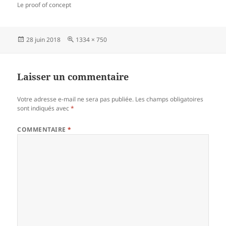
Le proof of concept
Publié
Taille
28 juin 2018
1334 × 750
le
réelle
Laisser un commentaire
Votre adresse e-mail ne sera pas publiée.
Les champs obligatoires
sont indiqués avec
*
COMMENTAIRE
*