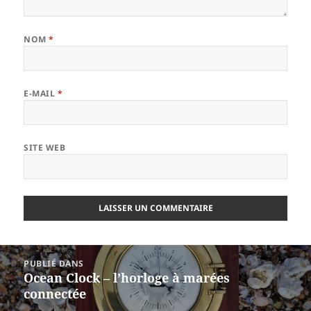
NOM
*
E-MAIL
*
SITE WEB
Navigation
PUBLIÉ DANS
de
Ocean Clock – l’horloge à marées
l’article
connectée