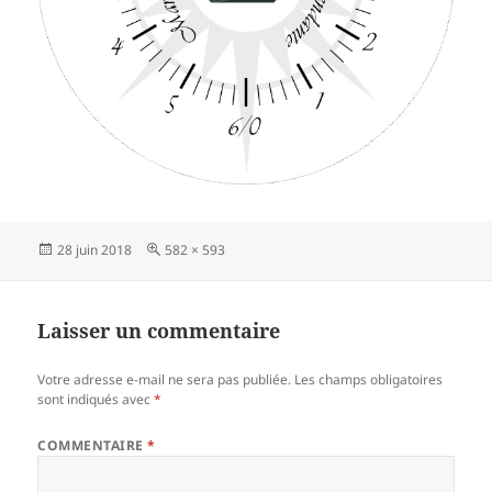
Publié
Taille
28 juin 2018
582 × 593
le
réelle
Laisser un commentaire
Votre adresse e-mail ne sera pas publiée.
Les champs obligatoires
sont indiqués avec
*
COMMENTAIRE
*