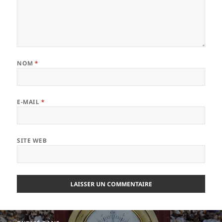
NOM
*
E-MAIL
*
SITE WEB
Navigation