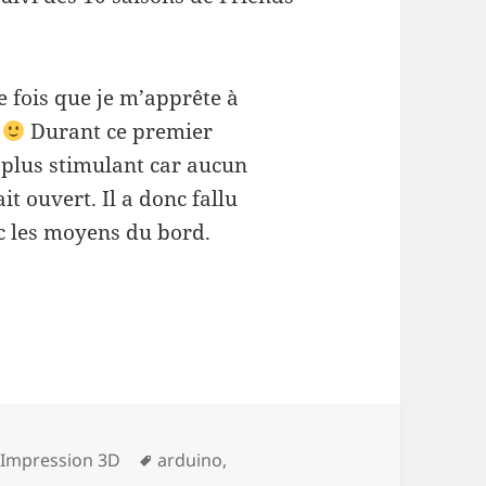
e fois que je m’apprête à
r
Durant ce premier
t plus stimulant car aucun
t ouvert. Il a donc fallu
c les moyens du bord.
Mots-
,
Impression 3D
arduino
,
clés