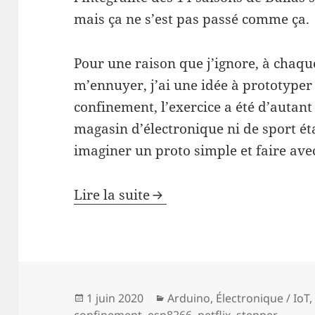
mais ça ne s’est pas passé comme ça.
Pour une raison que j’ignore, à chaqu
m’ennuyer, j’ai une idée à prototype
confinement, l’exercice a été d’autan
magasin d’électronique ni de sport étai
imaginer un proto simple et faire ave
Lire la suite
Publié
Catégories
1 juin 2020
Arduino
,
Électronique / IoT
le
confinement
,
esp8266
,
netflix
,
stepper