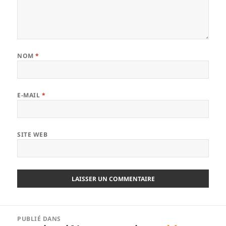
NOM
*
E-MAIL
*
SITE WEB
Navigation
PUBLIÉ DANS
de