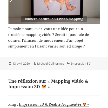
lumière naturelle vs vidéo mapping
Et maintenant, avez-vous une idée pour un
troisième mapping vidéo ? Serait-il possible de
donner l’illusion de mouvement d’un objet
simplement en faisant varier son éclairage ?
Publié
Auteur
Catégories
13 avril 2020
Michael Guilhermet
Impression 3D
le
Une réflexion sur « Mapping vidéo &
Impression 3D
»
Ping :
Impression 3D & Réalité Augmentée
-