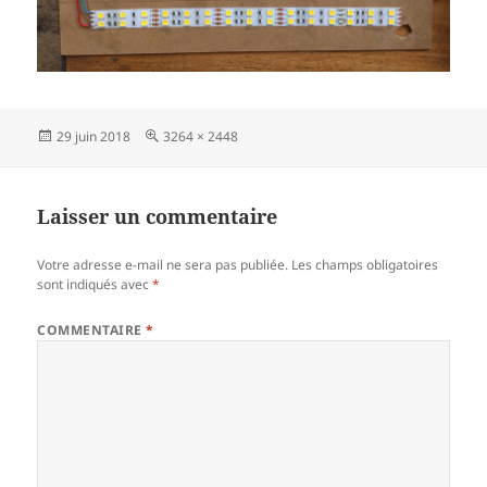
Publié
Taille
29 juin 2018
3264 × 2448
le
réelle
Laisser un commentaire
Votre adresse e-mail ne sera pas publiée.
Les champs obligatoires
sont indiqués avec
*
COMMENTAIRE
*