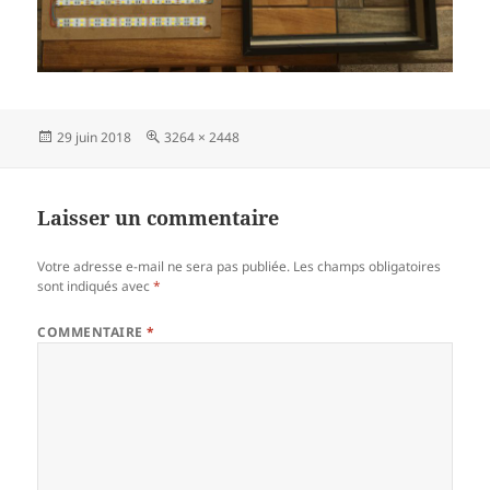
Publié
Taille
29 juin 2018
3264 × 2448
le
réelle
Laisser un commentaire
Votre adresse e-mail ne sera pas publiée.
Les champs obligatoires
sont indiqués avec
*
COMMENTAIRE
*