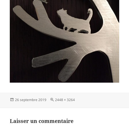
Publié
Taille
26 septembre 2019
2448 × 3264
le
réelle
Laisser un commentaire