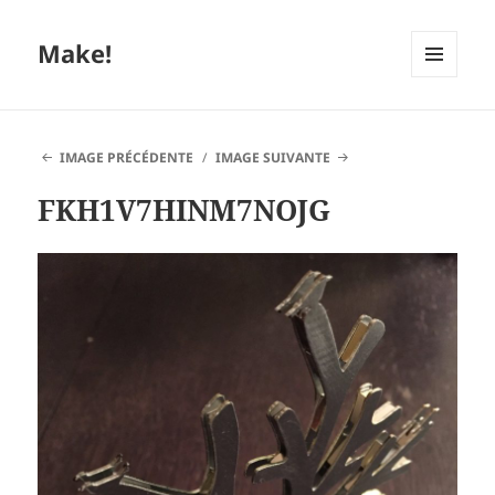
Make!
MENU
ET
WIDGETS
IMAGE PRÉCÉDENTE
IMAGE SUIVANTE
FKH1V7HINM7NOJG