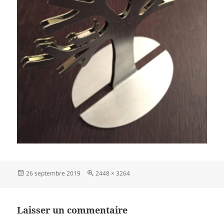
Publié
Taille
26 septembre 2019
2448 × 3264
le
réelle
Laisser un commentaire