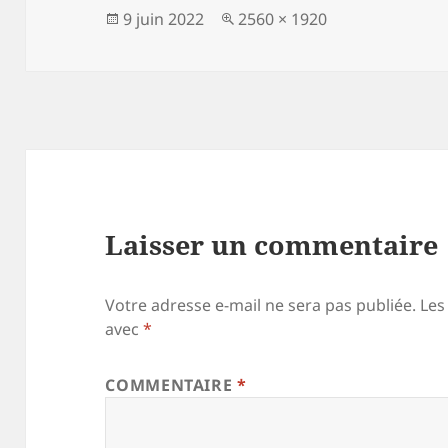
Publié
Taille
9 juin 2022
2560 × 1920
le
réelle
Laisser un commentaire
Votre adresse e-mail ne sera pas publiée.
Les
avec
*
COMMENTAIRE
*