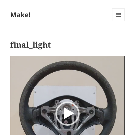
Make!
MENU
ET
WIDGETS
final_light
Lecteur
vidéo