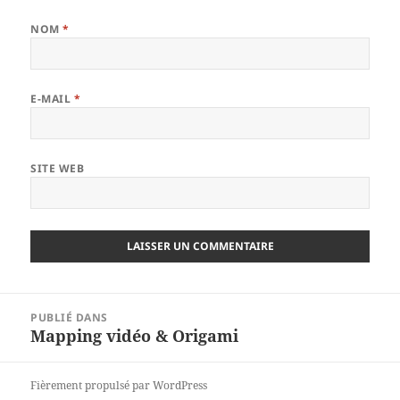
NOM
*
E-MAIL
*
SITE WEB
Navigation
PUBLIÉ DANS
de
Mapping vidéo & Origami
l’article
Fièrement propulsé par WordPress