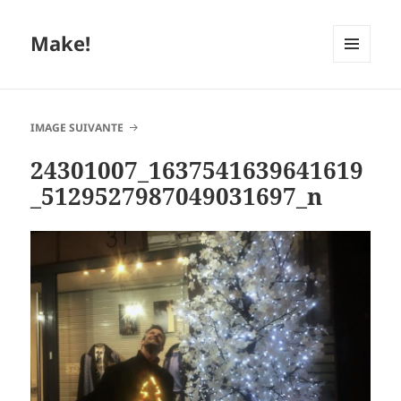
Make!
MENU
ET
WIDGETS
IMAGE SUIVANTE
24301007_1637541639641619
_5129527987049031697_n