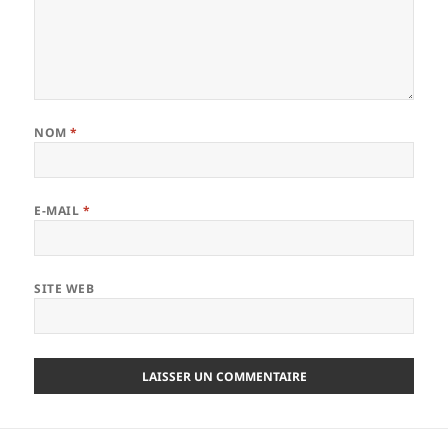
NOM
*
E-MAIL
*
SITE WEB
Navigation