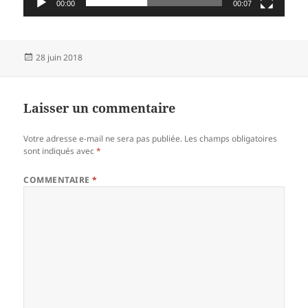
00:00
00:07
Publié
28 juin 2018
le
Laisser un commentaire
Votre adresse e-mail ne sera pas publiée.
Les champs obligatoires
sont indiqués avec
*
COMMENTAIRE
*