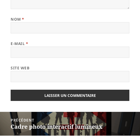
NOM
*
E-MAIL
*
SITE WEB
Navigation
PRÉCÉDENT
de
Cadre photo interactif lumineux
Article
l’article
précédent :