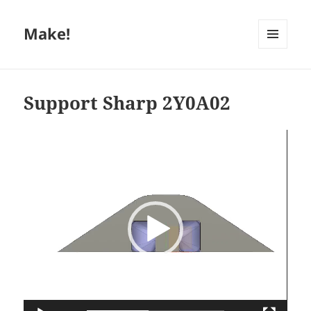
Make!
MENU
ET
WIDGETS
Support Sharp 2Y0A02
Lecteur
vidéo