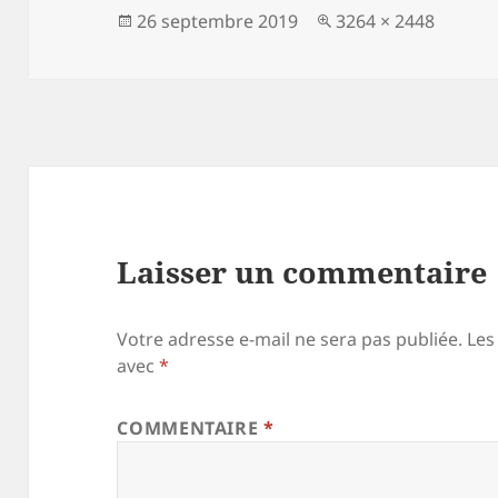
Publié
Taille
26 septembre 2019
3264 × 2448
le
réelle
Laisser un commentaire
Votre adresse e-mail ne sera pas publiée.
Les
avec
*
COMMENTAIRE
*