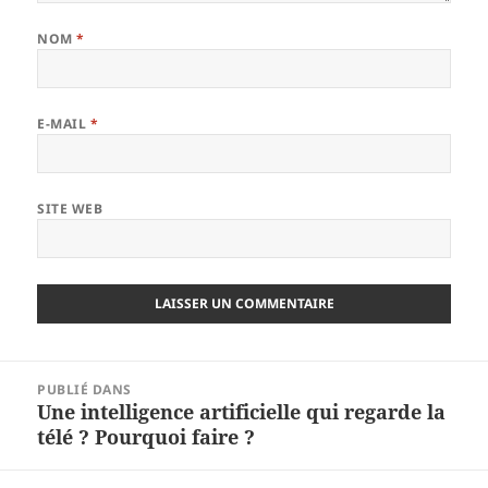
NOM
*
E-MAIL
*
SITE WEB
Navigation
PUBLIÉ DANS
de
Une intelligence artificielle qui regarde la
l’article
télé ? Pourquoi faire ?